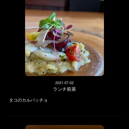
2021-07-02
ランチ前菜
タコのカルパッチョ