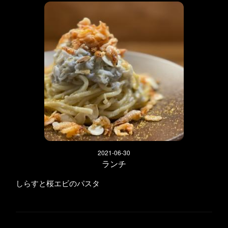
2021-06-30
ランチ
しらすと桜エビのパスタ